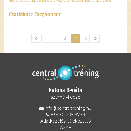
medence stabilizáció
porckorongsérv
terhesség hatása a csiglyákra
Csatlakozz Facebookon
Ez a
tartalom
1
2
3
4
5
blokkolva
van, amíg
el nem
fogadod a
szükséges
sütiket.
Elfogadom
és
Katona Renáta
betöltöm
személyi edző
info@centraltrening.hu
+36-30-205-3779
Adatkezelési tájékoztató
ÁSZF