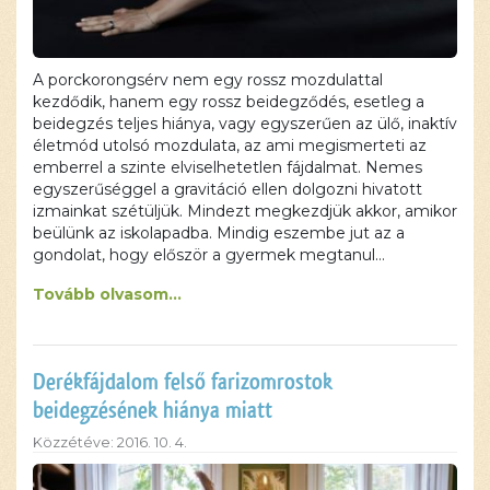
A porckorongsérv nem egy rossz mozdulattal
kezdődik, hanem egy rossz beidegződés, esetleg a
beidegzés teljes hiánya, vagy egyszerűen az ülő, inaktív
életmód utolsó mozdulata, az ami megismerteti az
emberrel a szinte elviselhetetlen fájdalmat. Nemes
egyszerűséggel a gravitáció ellen dolgozni hivatott
izmainkat szétüljük. Mindezt megkezdjük akkor, amikor
beülünk az iskolapadba. Mindig eszembe jut az a
gondolat, hogy először a gyermek megtanul…
Tovább olvasom...
Derékfájdalom felső farizomrostok
beidegzésének hiánya miatt
Közzétéve: 2016. 10. 4.