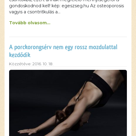
gondoskodnod kell! kép: egeszseg.hu Az osteoporosis
vagyis a csontritkulás a…
Tovább olvasom...
A porckorongsérv nem egy rossz mozdulattal
kezdődik
Közzétéve: 2016. 10. 18.