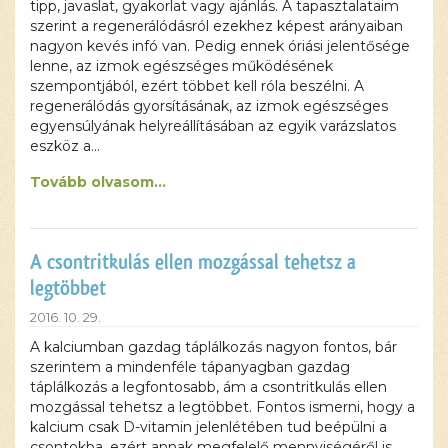
tipp, javaslat, gyakorlat vagy ajánlás. A tapasztalataim
szerint a regenerálódásról ezekhez képest arányaiban
nagyon kevés infó van. Pedig ennek óriási jelentősége
lenne, az izmok egészséges működésének
szempontjából, ezért többet kell róla beszélni. A
regenerálódás gyorsításának, az izmok egészséges
egyensúlyának helyreállításában az egyik varázslatos
eszköz a…
Tovább olvasom...
A csontritkulás ellen mozgással tehetsz a
legtöbbet
2016. 10. 29.
A kalciumban gazdag táplálkozás nagyon fontos, bár
szerintem a mindenféle tápanyagban gazdag
táplálkozás a legfontosabb, ám a csontritkulás ellen
mozgással tehetsz a legtöbbet. Fontos ismerni, hogy a
kalcium csak D-vitamin jelenlétében tud beépülni a
csontokba, ezért annak megfelelő mennyiségéről is