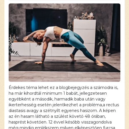
Érdekes téma lehet ez a blogbejegyzés a számodra is,
ha már kihordtál minimum 1 babát, jellegzetesen
egyébként a második, harmadik baba után vagy
ikerterhesség esetén jelentkezhet a probléma,a rectus
diastasis avagy a szétnyílt egyenes hasizom. A képen
az én hasam látható a szülést követő 48 órában,
hasprést követően. 12 évvel később visszagondolva
még mindig emlékszem milyen elképesztően furcsa