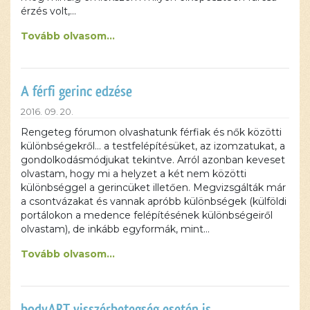
érzés volt,…
Tovább olvasom...
A férfi gerinc edzése
2016. 09. 20.
Rengeteg fórumon olvashatunk férfiak és nők közötti
különbségekről… a testfelépítésüket, az izomzatukat, a
gondolkodásmódjukat tekintve. Arról azonban keveset
olvastam, hogy mi a helyzet a két nem közötti
különbséggel a gerincüket illetően. Megvizsgálták már
a csontvázakat és vannak apróbb különbségek (külföldi
portálokon a medence felépítésének különbségeiről
olvastam), de inkább egyformák, mint…
Tovább olvasom...
bodyART visszérbetegség esetén is…