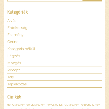
Kategóriák
Alvás
Érdekesség
Esemény
Gerinc
Kategória nélkül
Légzés
Mozgás
Recept
Talp
Táplálkozás
Címkék
derkéfájdalom
derék fájdalom
helyes edzés
hát fájdalom
központi izmok