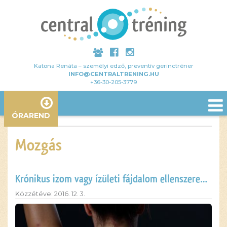
Katona Renáta – személyi edző, preventív gerinctréner
INFO@CENTRALTRENING.HU
+36-30-205-3779
ÓRAREND
Mozgás
Krónikus izom vagy ízületi fájdalom ellenszere…
Közzétéve: 2016. 12. 3.