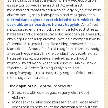
Ez az Óratípus a saját anyagom, mely védjegyoltalom
és szerzői jog védelme alatt áll. Az évek alatt
megszerzett tapasztalatok alapján, egy olyan rendszert
alakítottam ki, mely hiánypótló a mai mozgáspiacon.
Életmódunk sajnos keretek között tart minket, de
csak abban az esetben, ha ezt hagyjuk.
Az ülő- és
mozgásszegény életmód, valamint a fokozott stressz
hatására romlik a légzésünk ebből adódóan az alvásunk,
ami végül kihat a táplálkozásunkra és a mozgásunkra is.
A beérkező ingerek hatására az idegrendszer fokozza
izomtónust. A hosszú időn át megfeszülő izmok pedig
a testünk egyensúlyának felborulásához vezetnek. Ez
hatással lesz az ízületekre, melyek az eltolódott
izomerő miatt kopni kezdenek és végül kialakulnak a
fájdalmak. A CentralTréning ® olyan célzott
mozgásanyagot tartalmaz, mely segít csökkenteni
ezen negatív hatásokat.
Kinek ajánlott a CentralTréning ®?
Stresszes, ülő- és mozgásszegény életmódot
élőknek.
Mindazoknak, akik rendszeresen erősítő edzéseket
végeznek és nem sokat foglalkoznak a mobilitással.