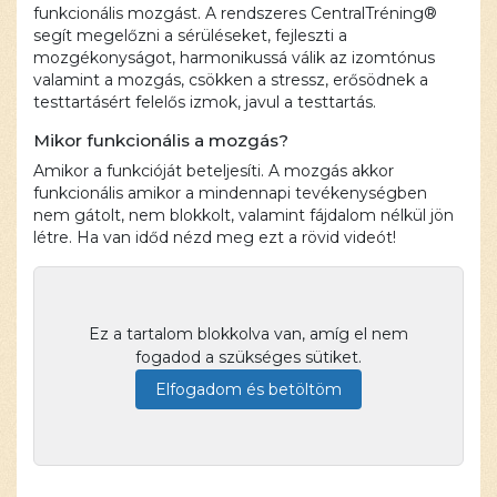
funkcionális mozgást. A rendszeres CentralTréning®
segít megelőzni a sérüléseket, fejleszti a
mozgékonyságot, harmonikussá válik az izomtónus
valamint a mozgás, csökken a stressz, erősödnek a
testtartásért felelős izmok, javul a testtartás.
Mikor funkcionális a mozgás?
Amikor a funkcióját beteljesíti. A mozgás akkor
funkcionális amikor a mindennapi tevékenységben
nem gátolt, nem blokkolt, valamint fájdalom nélkül jön
létre. Ha van időd nézd meg ezt a rövid videót!
Ez a tartalom blokkolva van, amíg el nem
fogadod a szükséges sütiket.
Elfogadom és betöltöm