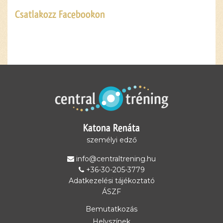
Csatlakozz Facebookon
Ez a
tartalom
blokkolva
van, amíg
el nem
fogadod a
szükséges
sütiket.
Katona Renáta
Elfogadom
és
személyi edző
betöltöm
info@centraltrening.hu
+36-30-205-3779
Adatkezelési tájékoztató
ÁSZF
Bemutatkozás
Helyszínek