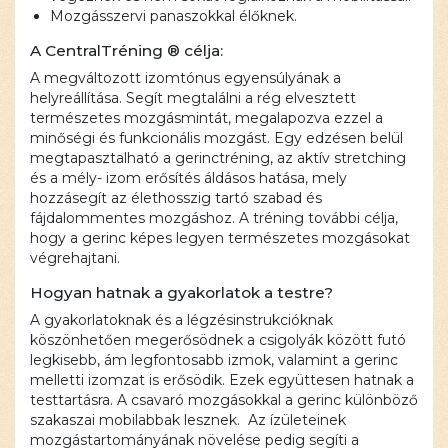
Mozgásszervi panaszokkal élőknek.
A CentralTréning ® célja:
A megváltozott izomtónus egyensúlyának a
helyreállítása. Segít megtalálni a rég elvesztett
természetes mozgásmintát, megalapozva ezzel a
minőségi és funkcionális mozgást. Egy edzésen belül
megtapasztalható a gerinctréning, az aktív stretching
és a mély- izom erősítés áldásos hatása, mely
hozzásegít az élethosszig tartó szabad és
fájdalommentes mozgáshoz. A tréning további célja,
hogy a gerinc képes legyen természetes mozgásokat
végrehajtani.
Hogyan hatnak a gyakorlatok a testre?
A gyakorlatoknak és a légzésinstrukcióknak
köszönhetően megerősödnek a csigolyák között futó
legkisebb, ám legfontosabb izmok, valamint a gerinc
melletti izomzat is erősödik. Ezek együttesen hatnak a
testtartásra. A csavaró mozgásokkal a gerinc különböző
szakaszai mobilabbak lesznek. Az ízületeinek
mozgástartományának növelése pedig segíti a