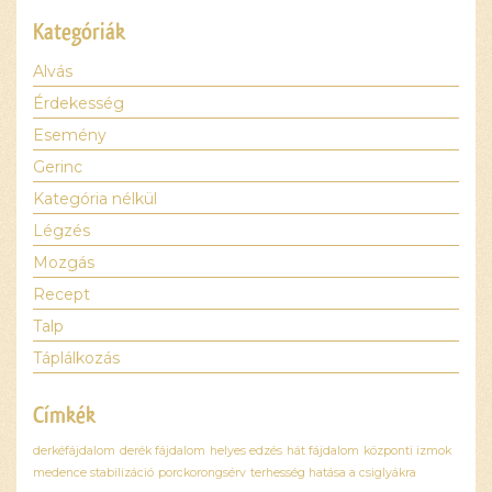
Kategóriák
Alvás
Érdekesség
Esemény
Gerinc
Kategória nélkül
Légzés
Mozgás
Recept
Talp
Táplálkozás
Címkék
derkéfájdalom
derék fájdalom
helyes edzés
hát fájdalom
központi izmok
medence stabilizáció
porckorongsérv
terhesség hatása a csiglyákra