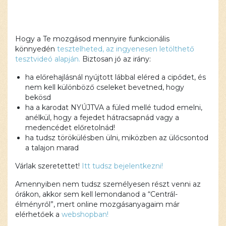
Hogy a Te mozgásod mennyire funkcionális
könnyedén
tesztelheted, az ingyenesen letölthető
tesztvideó alapján.
Biztosan jó az irány:
ha előrehajlásnál nyújtott lábbal eléred a cipődet, és
nem kell különböző cseleket bevetned, hogy
bekösd
ha a karodat NYÚJTVA a füled mellé tudod emelni,
anélkül, hogy a fejedet hátracsapnád vagy a
medencédet előretolnád!
ha tudsz törökülésben ülni, miközben az ülőcsontod
a talajon marad
Várlak szeretettet!
Itt tudsz bejelentkezni!
Amennyiben nem tudsz személyesen részt venni az
órákon, akkor sem kell lemondanod a “Centrál-
élményről”, mert online mozgásanyagaim már
elérhetőek a
webshopban!