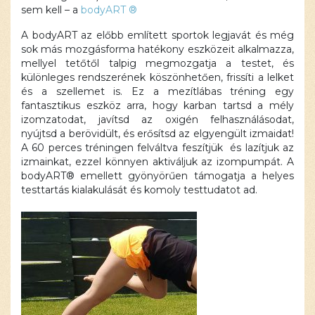
sem kell – a
bodyART ®
A bodyART az előbb említett sportok legjavát és még
sok más mozgásforma hatékony eszközeit alkalmazza,
mellyel tetőtől talpig megmozgatja a testet, és
különleges rendszerének köszönhetően, frissíti a lelket
és a szellemet is. Ez a mezítlábas tréning egy
fantasztikus eszköz arra, hogy karban tartsd a mély
izomzatodat, javítsd az oxigén felhasználásodat,
nyújtsd a berövidült, és erősítsd az elgyengült izmaidat!
A 60 perces tréningen felváltva feszítjük és lazítjuk az
izmainkat, ezzel könnyen aktiváljuk az izompumpát. A
bodyART® emellett gyönyörűen támogatja a helyes
testtartás kialakulását és komoly testtudatot ad.