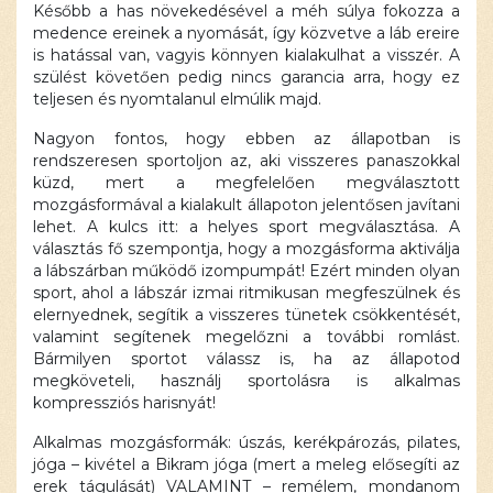
Később a has növekedésével a méh súlya fokozza a
medence ereinek a nyomását, így közvetve a láb ereire
is hatással van, vagyis könnyen kialakulhat a visszér. A
szülést követően pedig nincs garancia arra, hogy ez
teljesen és nyomtalanul elmúlik majd.
Nagyon fontos, hogy ebben az állapotban is
rendszeresen sportoljon az, aki visszeres panaszokkal
küzd, mert a megfelelően megválasztott
mozgásformával a kialakult állapoton jelentősen javítani
lehet. A kulcs itt: a helyes sport megválasztása. A
választás fő szempontja, hogy a mozgásforma aktiválja
a lábszárban működő izompumpát! Ezért minden olyan
sport, ahol a lábszár izmai ritmikusan megfeszülnek és
elernyednek, segítik a visszeres tünetek csökkentését,
valamint segítenek megelőzni a további romlást.
Bármilyen sportot válassz is, ha az állapotod
megköveteli, használj sportolásra is alkalmas
kompressziós harisnyát!
Alkalmas mozgásformák: úszás, kerékpározás, pilates,
jóga – kivétel a Bikram jóga (mert a meleg elősegíti az
erek tágulását) VALAMINT – remélem, mondanom