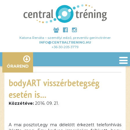
Katona Renáta – személyi edző, preventív gerinctréner
INFO@CENTRALTRENING.HU
+36-30-205-3779
ÓRAREND
bodyART visszérbetegség
esetén is…
Közzétéve:
2016. 09. 21.
Ez a
A mai posztot,egy ma délelőtt érkezett telefonhívás
tartalom