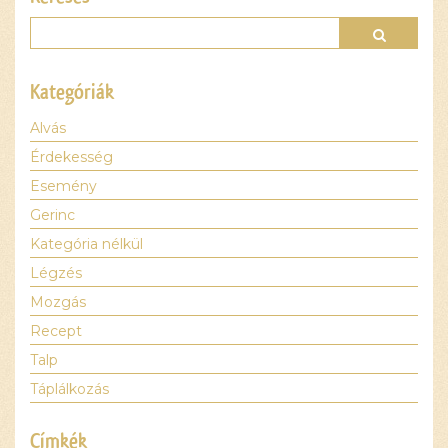
szükséges
sütiket.
Elfogadom
és
Kategóriák
betöltöm
Alvás
Érdekesség
Esemény
Gerinc
Kategória nélkül
Légzés
Mozgás
Recept
Talp
Táplálkozás
Címkék