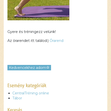
Gyere és tréningezz velünk!
Az órarendet itt találod:)
Órarend
Kedvencekhez adom
Ez a
Esemény kategóriák
tartalom
CentralTréning online
blokkolva
Tábor
van, amíg
el nem
Keresés
fogadod a