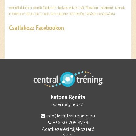
derkéfájdalom
derék fájdalom
helyes edzés
hát fájdalom
központi izmok
medence stabilizáció
porckorongsérv
terhesség hatása a csiglyákra
Csatlakozz Facebookon
Ez a
tartalom
blokkolva
van, amíg
el nem
fogadod a
szükséges
sütiket.
Katona Renáta
Elfogadom
és
személyi edző
betöltöm
info@centraltrening.hu
+36-30-205-3779
Adatkezelési tájékoztató