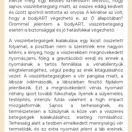
ihlette meg. Egy kedves ismerősöm felhívott, hogy
blokkolva
sajnos visszérbetegség miatt, az összes eddig kedvelt
van, amíg
és űzött sportról letiltotta az orvosa. A kérdése az volt,
el nem
hogy a bodyART végezhető e, az Ő állapotában?
fogadod a
Örömmel jelentem a bodyART, visszérbetegség
szükséges
esetén is biztonsággal és jó hatásfokkal végezhető.
sütiket.
A visszérbetegségek kialakulása egy kicsit összetett
Elfogadom
folyamat, a posztban nem is szeretnék erre nagyon
és
betöltöm
kitérni, a lényeg, hogy a visszerekben megnövekedett
nyomás,(ami, főleg a gravitációból ered) és ennek a
nyomásnak a tartós fennállása a vénabillentyűk
elégtelenségéhez, végül pedig az erek kitágulásához
vezet. A visszérbetegségben a vér pangása miatt, a
lábszár ödémásodik, a lábszárban feszítő fájdalom
jelentkezik. Ezt a megnövekedett vénás nyomást
néhány sport tovább fokozhatja. Ilyenek a súlyemelés,
testépítés, intenzív futás valamint a high impact
mozgásformák. Sajnos a terhességnek, és
természetesen a túlsúlynak is köze van a visszeres
betegségek kialakulásához, esetleg romlásához.
Terhesség alatt a testben emelkedett mennyiségű vér
termelődik, és ez extra nyomást jelent a láb ereinek.