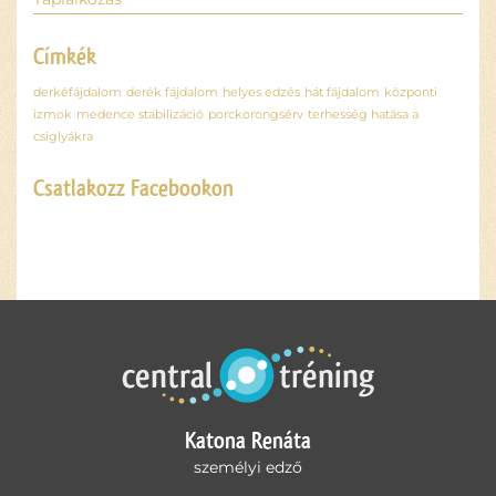
Címkék
derkéfájdalom
derék fájdalom
helyes edzés
hát fájdalom
központi
izmok
medence stabilizáció
porckorongsérv
terhesség hatása a
csiglyákra
Csatlakozz Facebookon
Ez a
tartalom
blokkolva
van, amíg
el nem
fogadod a
szükséges
sütiket.
Katona Renáta
Elfogadom
és
személyi edző
betöltöm