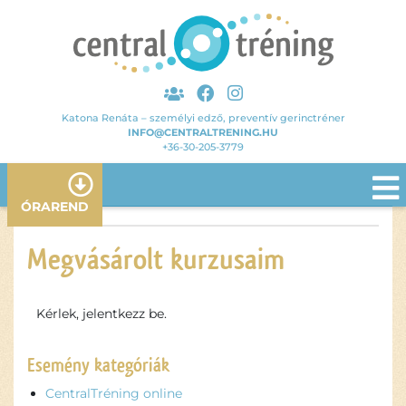
Katona Renáta – személyi edző, preventív gerinctréner
INFO@CENTRALTRENING.HU
+36-30-205-3779
ÓRAREND
Megvásárolt kurzusaim
Kérlek, jelentkezz be.
Esemény kategóriák
CentralTréning online