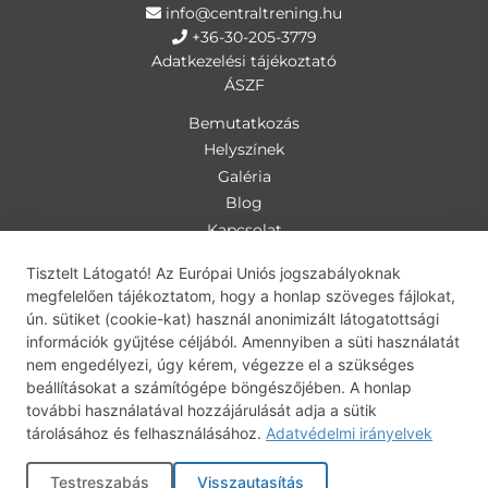
info@centraltrening.hu
+36-30-205-3779
Adatkezelési tájékoztató
ÁSZF
Bemutatkozás
Helyszínek
Galéria
Blog
Kapcsolat
Személyi edzés
Tisztelt Látogató! Az Európai Uniós jogszabályoknak
Csoportos óra
megfelelően tájékoztatom, hogy a honlap szöveges fájlokat,
bodyART
ún. sütiket (cookie-kat) használ anonimizált látogatottsági
információk gyűjtése céljából. Amennyiben a süti használatát
deepWORK
nem engedélyezi, úgy kérem, végezze el a szükséges
bodyART-deepWORK
beállításokat a számítógépe böngészőjében. A honlap
Babakocsi térning
további használatával hozzájárulását adja a sütik
Centrál tréning
tárolásához és felhasználásához.
Adatvédelmi irányelvek
Otthoni edzésterv
Testreszabás
Visszautasítás