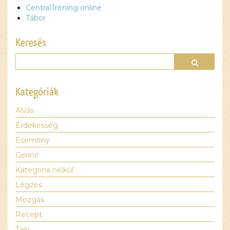
CentralTréning online
blokkolva
Tábor
van, amíg
el nem
Keresés
fogadod a
szükséges
sütiket.
Elfogadom
és
Kategóriák
betöltöm
Alvás
Érdekesség
Esemény
Gerinc
Kategória nélkül
Légzés
Mozgás
Recept
Talp