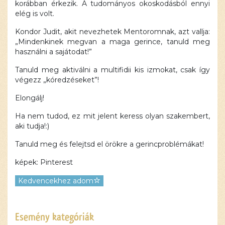
korábban érkezik. A tudományos okoskodásból ennyi
elég is volt.
Kondor Judit, akit nevezhetek Mentoromnak, azt vallja:
„Mindenkinek megvan a maga gerince, tanuld meg
használni a sajátodat!”
Tanuld meg aktiválni a multifidii kis izmokat, csak így
végezz „kóredzéseket”!
Elongálj!
Ha nem tudod, ez mit jelent keress olyan szakembert,
aki tudja!:)
Tanuld meg és felejtsd el örökre a gerincproblémákat!
képek: Pinterest
Kedvencekhez adom
Ez a
Esemény kategóriák
tartalom