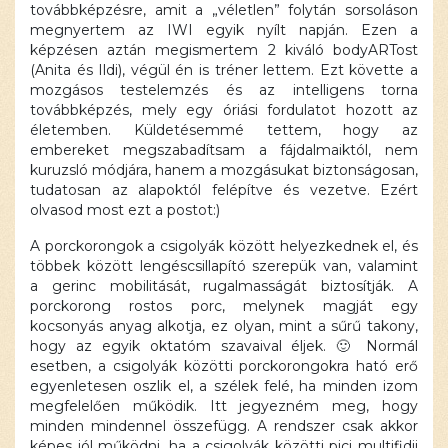
továbbképzésre, amit a „véletlen” folytán sorsoláson
megnyertem az IWI egyik nyílt napján. Ezen a
képzésen aztán megismertem 2 kiváló bodyARTost
(Anita és Ildi), végül én is tréner lettem. Ezt követte a
mozgásos testelemzés és az intelligens torna
továbbképzés, mely egy óriási fordulatot hozott az
életemben. Küldetésemmé tettem, hogy az
embereket megszabadítsam a fájdalmaiktól, nem
kuruzsló módjára, hanem a mozgásukat biztonságosan,
tudatosan az alapoktól felépítve és vezetve. Ezért
olvasod most ezt a postot:)
A porckorongok a csigolyák között helyezkednek el, és
többek között lengéscsillapító szerepük van, valamint
a gerinc mobilitását, rugalmasságát biztosítják. A
porckorong rostos porc, melynek magját egy
kocsonyás anyag alkotja, ez olyan, mint a sűrű takony,
hogy az egyik oktatóm szavaival éljek. 🙂 Normál
esetben, a csigolyák közötti porckorongokra ható erő
egyenletesen oszlik el, a szélek felé, ha minden izom
megfelelően működik. Itt jegyezném meg, hogy
minden mindennel összefügg. A rendszer csak akkor
képes jól működni, ha a csigolyák közötti pici multifidii