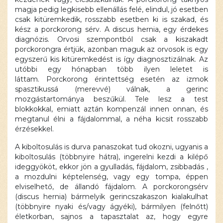
magja pedig legkisebb ellenállás felé, elindul, jó esetben
csak kitüremkedik, rosszabb esetben ki is szakad, és
kész a porckorong sérv. A discus hernia, egy érdekes
diagnózis. Orvosi szempontból csak a kiszakadt
porckorongra értjük, azonban maguk az orvosok is egy
egyszerű kis kitüremkedést is így diagnosztizálnak. Az
utóbbi egy hónapban több ilyen leletet is
láttam. Porckorong érintettség esetén az izmok
spasztikussá (merevvé) válnak, a gerinc
mozgástartománya beszűkül. Tele lesz a test
blokkokkal, emiatt aztán kompenzál innen onnan, és
megtanul élni a fájdalommal, a néha kicsit rosszabb
érzésekkel.
A kiboltosulás is durva panaszokat tud okozni, ugyanis a
kiboltosulás (többnyire hátra), ingerelni kezdi a kilépő
ideggyököt, ekkor jön a gyulladás, fájdalom, zsibbadás ,
a mozdulni képtelenség, vagy egy tompa, éppen
elviselhető, de állandó fájdalom. A porckorongsérv
(discus hernia) bármelyik gerincszakaszon kialakulhat
(többnyire nyaki és/vagy ágyéki), bármilyen (felnőtt)
életkorban, sajnos a tapasztalat az, hogy egyre