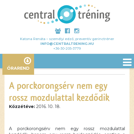
Katona Renáta – személyi edző, preventív gerinctréner
INFO@CENTRALTRENING.HU
+36-30-205-3779
ÓRAREND
A porckorongsérv nem egy
rossz mozdulattal kezdődik
Közzétéve:
2016. 10. 18.
Ez a
A porckorongsérv nem egy rossz mozdulattal
tartalom