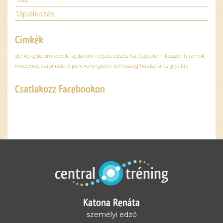
Táplálkozás
Címkék
derkéfájdalom
derék fájdalom
helyes edzés
hát fájdalom
központi izmok
medence stabilizáció
porckorongsérv
terhesség hatása a csiglyákra
Csatlakozz Facebookon
Ez a
tartalom
blokkolva
van, amíg
el nem
fogadod a
szükséges
sütiket.
Katona Renáta
Elfogadom
és
személyi edző
betöltöm