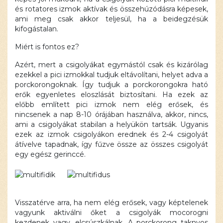
és rotatores izmok aktívak és összehúzódásra képesek,
ami meg csak akkor teljesül, ha a beidegzésük
kifogástalan.
Miért is fontos ez?
Azért, mert a csigolyákat egymástól csak és kizárólag
ezekkel a pici izmokkal tudjuk eltávolítani, helyet adva a
porckorongoknak. Így tudjuk a porckorongokra ható
erők egyenletes eloszlását biztosítani. Ha ezek az
előbb említett pici izmok nem elég erősek, és
nincsenek a nap 8-10 órájában használva, akkor, nincs,
ami a csigolyákat stabilan a helyükön tartsák. Ugyanis
ezek az izmok csigolyákon erednek és 2-4 csigolyát
átívelve tapadnak, így fűzve össze az összes csigolyát
egy egész gerinccé.
Visszatérve arra, ha nem elég erősek, vagy képtelenek
vagyunk aktiválni őket a csigolyák mocorogni
kezdenek vagy, elcsúszkálnak. A porckorong taknyos