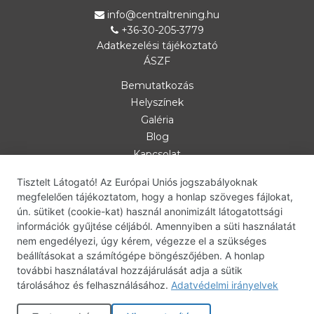
info@centraltrening.hu
+36-30-205-3779
Adatkezelési tájékoztató
ÁSZF
Bemutatkozás
Helyszínek
Galéria
Blog
Kapcsolat
Személyi edzés
Tisztelt Látogató! Az Európai Uniós jogszabályoknak
Csoportos óra
megfelelően tájékoztatom, hogy a honlap szöveges fájlokat,
bodyART
ún. sütiket (cookie-kat) használ anonimizált látogatottsági
információk gyűjtése céljából. Amennyiben a süti használatát
deepWORK
nem engedélyezi, úgy kérem, végezze el a szükséges
bodyART-deepWORK
beállításokat a számítógépe böngészőjében. A honlap
Babakocsi térning
további használatával hozzájárulását adja a sütik
Centrál tréning
tárolásához és felhasználásához.
Adatvédelmi irányelvek
Otthoni edzésterv