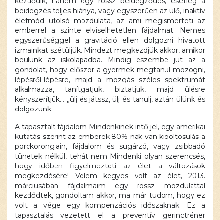
kezdődik, hanem egy rossz beidegződés, esetleg a
blokkolva
beidegzés teljes hiánya, vagy egyszerűen az ülő, inaktív
van, amíg
életmód utolsó mozdulata, az ami megismerteti az
el nem
emberrel a szinte elviselhetetlen fájdalmat. Nemes
fogadod a
egyszerűséggel a gravitáció ellen dolgozni hivatott
szükséges
izmainkat szétüljük. Mindezt megkezdjük akkor, amikor
sütiket.
beülünk az iskolapadba. Mindig eszembe jut az a
gondolat, hogy először a gyermek megtanul mozogni,
Elfogadom
és
lépésről-lépésre, majd a mozgás széles spektrumát
betöltöm
alkalmazza, tanítgatjuk, biztatjuk, majd ülésre
kényszerítjük… „ülj és játssz, ülj és tanulj, aztán ülünk és
dolgozunk.
A tapasztalt fájdalom Mindenkinek intő jel, egy amerikai
kutatás szerint az emberek 80%-nak van kiboltosulás a
porckorongjain, fájdalom és sugárzó, vagy zsibbadó
tünetek nélkül, tehát nem Mindenki olyan szerencsés,
hogy időben figyelmezteti az élet a változások
megkezdésére! Velem kegyes volt az élet, 2013.
márciusában fájdalmaim egy rossz mozdulattal
kezdődtek, gondoltam akkor, ma már tudom, hogy ez
volt a vége egy kompenzációs időszaknak. Ez a
tapasztalás vezetett el a preventív gerinctréner