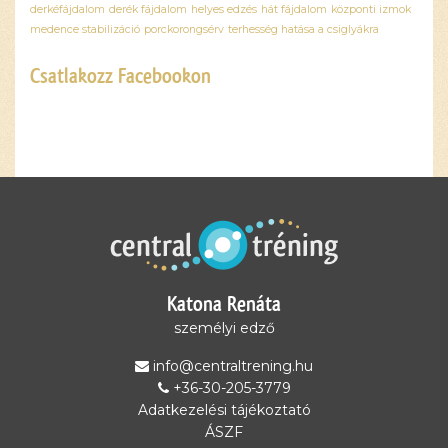
derkéfájdalom
derék fájdalom
helyes edzés
hát fájdalom
központi izmok
medence stabilizáció
porckorongsérv
terhesség hatása a csiglyákra
Csatlakozz Facebookon
Ez a
tartalom
blokkolva
van, amíg
el nem
fogadod a
szükséges
sütiket.
Katona Renáta
Elfogadom
és
személyi edző
betöltöm
info@centraltrening.hu
+36-30-205-3779
Adatkezelési tájékoztató
ÁSZF