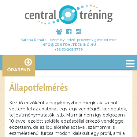
Katona Renáta – személyi edző, preventív gerinctréner
INFO@CENTRALTRENING.HU
+36-30-205-3779
ÓRAREND
Állapotfelmérés
Kezdő edzőként a nagykönyvben megírtak szerint
vettem fel az adatokat egy-egy vendégről, körfogatok,
teljesítménymutatók…stb. Ma már nem így dolgozom.
10 évvel ezelőtt sokféle edzéscéllal érkező vendéggel
edzettem, de az idő előrehaladtával, számomra is
eszméletlenül furcsa módon, kialakult egy profil, ami a