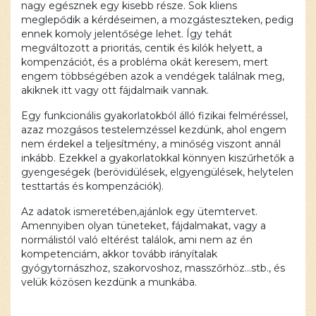
nagy egésznek egy kisebb része. Sok kliens
meglepődik a kérdéseimen, a mozgásteszteken, pedig
ennek komoly jelentősége lehet. Így tehát
megváltozott a prioritás, centik és kilók helyett, a
kompenzációt, és a probléma okát keresem, mert
engem többségében azok a vendégek találnak meg,
akiknek itt vagy ott fájdalmaik vannak.
Egy funkcionális gyakorlatokból álló fizikai felméréssel,
azaz mozgásos testelemzéssel kezdünk, ahol engem
nem érdekel a teljesítmény, a minőség viszont annál
inkább. Ezekkel a gyakorlatokkal könnyen kiszűrhetők a
gyengeségek (berövidülések, elgyengülések, helytelen
testtartás és kompenzációk).
Az adatok ismeretében,ajánlok egy ütemtervet.
Amennyiben olyan tüneteket, fájdalmakat, vagy a
normálistól való eltérést találok, ami nem az én
kompetenciám, akkor tovább irányítalak
gyógytornászhoz, szakorvoshoz, masszőrhöz…stb., és
velük közösen kezdünk a munkába.