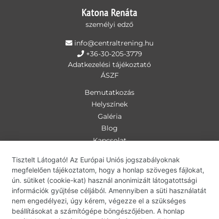
Katona Renáta
személyi edző
info@centraltrening.hu
+36-30-205-3779
Adatkezelési tájékoztató
ÁSZF
Bemutatkozás
Helyszínek
Galéria
Blog
Kapcsolat
Személyi edzés
Tisztelt Látogató! Az Európai Uniós jogszabályoknak
Csoportos óra
megfelelően tájékoztatom, hogy a honlap szöveges fájlokat,
bodyART
ún. sütiket (cookie-kat) használ anonimizált látogatottsági
információk gyűjtése céljából. Amennyiben a süti használatát
deepWORK
nem engedélyezi, úgy kérem, végezze el a szükséges
bodyART-deepWORK
beállításokat a számítógépe böngészőjében. A honlap