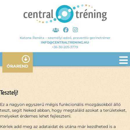
Katona Renáta – személyi edző, preventív gerinctréner
INFO@CENTRALTRENING.HU
+36-30-205-3779
ÓRAREND
Tesztelj!
Ez a nagyon egyszerű mégis funkcionális mozgásokból álló
teszt, segít Neked abban, hogy megtaláld azokat a területeket,
melyeket érdemes lehet fejleszteni.
Kérlek add meg az adataidat és utána már kezdheted is a