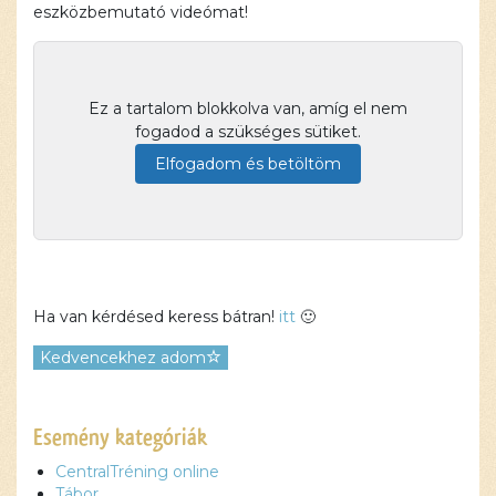
eszközbemutató videómat!
Ez a tartalom blokkolva van, amíg el nem
fogadod a szükséges sütiket.
Elfogadom és betöltöm
Ha van kérdésed keress bátran!
itt
🙂
Kedvencekhez adom
Ez a
Esemény kategóriák
tartalom
CentralTréning online
blokkolva
Tábor