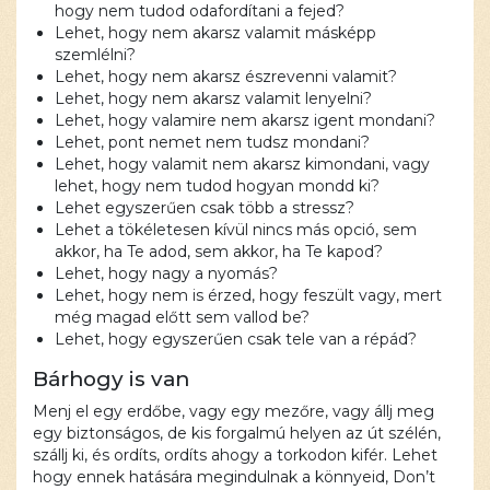
hogy nem tudod odafordítani a fejed?
Lehet, hogy nem akarsz valamit másképp
szemlélni?
Lehet, hogy nem akarsz észrevenni valamit?
Lehet, hogy nem akarsz valamit lenyelni?
Lehet, hogy valamire nem akarsz igent mondani?
Lehet, pont nemet nem tudsz mondani?
Lehet, hogy valamit nem akarsz kimondani, vagy
lehet, hogy nem tudod hogyan mondd ki?
Lehet egyszerűen csak több a stressz?
Lehet a tökéletesen kívül nincs más opció, sem
akkor, ha Te adod, sem akkor, ha Te kapod?
Lehet, hogy nagy a nyomás?
Lehet, hogy nem is érzed, hogy feszült vagy, mert
még magad előtt sem vallod be?
Lehet, hogy egyszerűen csak tele van a répád?
Bárhogy is van
Menj el egy erdőbe, vagy egy mezőre, vagy állj meg
egy biztonságos, de kis forgalmú helyen az út szélén,
szállj ki, és ordíts, ordíts ahogy a torkodon kifér. Lehet
hogy ennek hatására megindulnak a könnyeid, Don’t