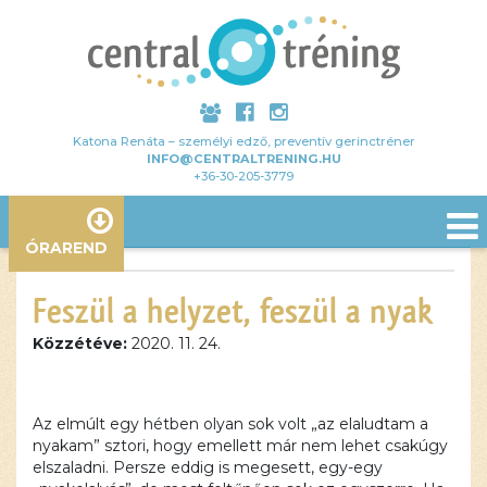
Katona Renáta – személyi edző, preventív gerinctréner
INFO@CENTRALTRENING.HU
+36-30-205-3779
ÓRAREND
Feszül a helyzet, feszül a nyak
Közzétéve:
2020. 11. 24.
Ez a
Az elmúlt egy hétben olyan sok volt „az elaludtam a
tartalom
nyakam” sztori, hogy emellett már nem lehet csakúgy
blokkolva
elszaladni. Persze eddig is megesett, egy-egy
van, amíg