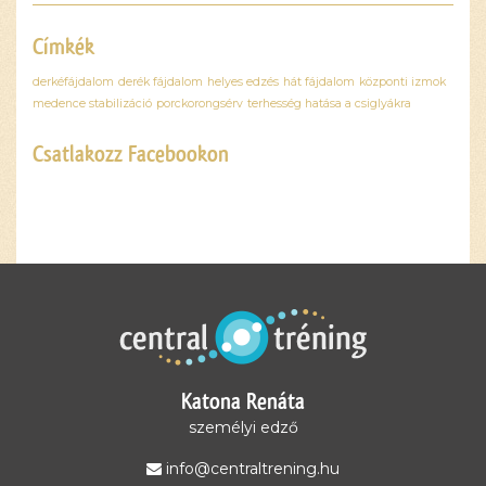
Címkék
derkéfájdalom
derék fájdalom
helyes edzés
hát fájdalom
központi izmok
medence stabilizáció
porckorongsérv
terhesség hatása a csiglyákra
Csatlakozz Facebookon
Ez a
tartalom
blokkolva
van, amíg
el nem
fogadod a
szükséges
sütiket.
Katona Renáta
Elfogadom
és
személyi edző
betöltöm
info@centraltrening.hu