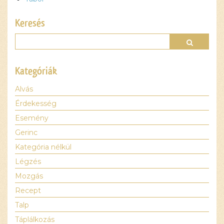
van, amíg
el nem
Keresés
fogadod a
szükséges
sütiket.
Elfogadom
és
Kategóriák
betöltöm
Alvás
Érdekesség
Esemény
Gerinc
Kategória nélkül
Légzés
Mozgás
Recept
Talp
Táplálkozás