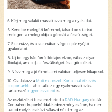
5. Kérj meg valakit masszírozza meg a nyakadat.
6. Kend be melegítő krémmel, takard be s tartsd
melegen, a meleg oldja a görcsöt a feszültséget.
7. Szaunázz, és a szaunában végezz pár nyújtó
gyakorlatot.
8. Ülj be egy kád forró illóolajos vízbe, válassz olyan
illóolajat, ami oldja a feszültséget és a görcsöket.
9. Nézz meg a jó filmet, ami valóban teljesen kikapcsol.
10. Csatlakozz a
Muti mit eszel -Kortalanul étkezés
csoportunkba
, ahol találsz egy nyakmasszírozást
tartalmazó
ingyenes videót
is.
Az eszközöket beszerezheted a
RAD Hungary
oldalán
Centralreni kuponkóddal, kedvezményes áron, ha nem
tudod melyik eszközt válaszd nézd meg az