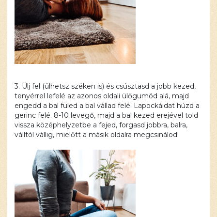
3. Ülj fel (ülhetsz széken is) és csúsztasd a jobb kezed,
tenyérrel lefelé az azonos oldali ülőgumód alá, majd
engedd a bal füled a bal vállad felé. Lapockáidat húzd a
gerinc felé. 8-10 levegő, majd a bal kezed erejével told
vissza középhelyzetbe a fejed, forgasd jobbra, balra,
válltól vállig, mielőtt a másik oldalra megcsinálod!