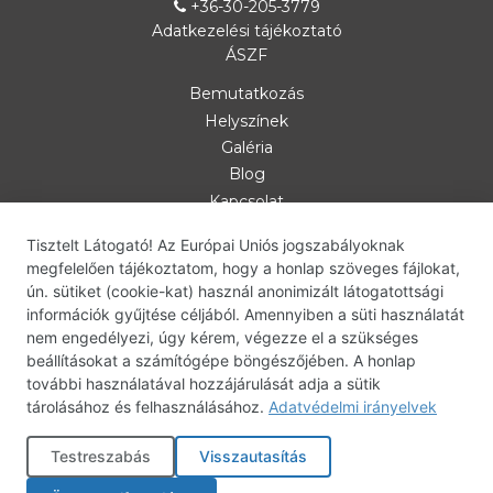
+36-30-205-3779
Adatkezelési tájékoztató
ÁSZF
Bemutatkozás
Helyszínek
Galéria
Blog
Kapcsolat
Személyi edzés
Tisztelt Látogató! Az Európai Uniós jogszabályoknak
Csoportos óra
megfelelően tájékoztatom, hogy a honlap szöveges fájlokat,
bodyART
ún. sütiket (cookie-kat) használ anonimizált látogatottsági
információk gyűjtése céljából. Amennyiben a süti használatát
deepWORK
nem engedélyezi, úgy kérem, végezze el a szükséges
bodyART-deepWORK
beállításokat a számítógépe böngészőjében. A honlap
Babakocsi térning
további használatával hozzájárulását adja a sütik
Centrál tréning
tárolásához és felhasználásához.
Adatvédelmi irányelvek
Otthoni edzésterv
Testreszabás
Visszautasítás