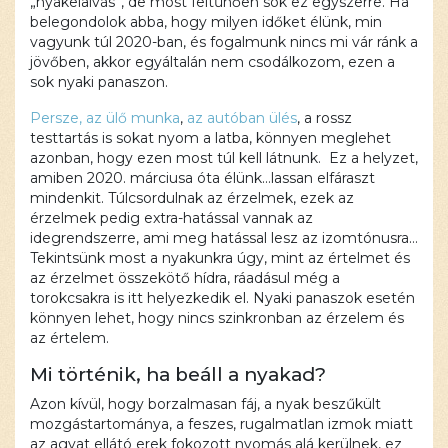
„nyakelalvás”, de most feltűnően sok ez egyszerre. Ha
el nem
belegondolok abba, hogy milyen időket élünk, min
fogadod a
vagyunk túl 2020-ban, és fogalmunk nincs mi vár ránk a
szükséges
jövőben, akkor egyáltalán nem csodálkozom, ezen a
sütiket.
sok nyaki panaszon.
Elfogadom
Persze, az ülő munka
,
az autóban ülés
, a rossz
és
betöltöm
testtartás is sokat nyom a latba, könnyen meglehet
azonban, hogy ezen most túl kell látnunk. Ez a helyzet,
amiben 2020. márciusa óta élünk…lassan elfáraszt
mindenkit. Túlcsordulnak az érzelmek, ezek az
érzelmek pedig extra-hatással vannak az
idegrendszerre, ami meg hatással lesz az izomtónusra…
Tekintsünk most a nyakunkra úgy, mint az értelmet és
az érzelmet összekötő hídra, ráadásul még a
torokcsakra is itt helyezkedik el. Nyaki panaszok esetén
könnyen lehet, hogy nincs szinkronban az érzelem és
az értelem.
Mi történik, ha beáll a nyakad?
Azon kívül, hogy borzalmasan fáj, a nyak beszűkült
mozgástartománya, a feszes, rugalmatlan izmok miatt
az agyat ellátó erek fokozott nyomás alá kerülnek, ez