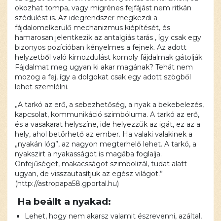
okozhat tompa, vagy migrénes fejfájást nem ritkán
szédülést is. Az idegrendszer megkezdi a
fájdalomelkerülő mechanizmus kiépítését, és
hamarosan jelentkezik az antalgiás tarás , így csak egy
bizonyos pozícióban kényelmes a fejnek. Az adott
helyzetből való kimozdulást komoly fájdalmak gátolják.
Fájdalmat meg ugyan ki akar magának? Tehát nem
mozog a fej, így a dolgokat csak egy adott szögből
lehet szemlélni.
„A tarkó az erő, a sebezhetőség, a nyak a bekebelezés,
kapcsolat, kommunikáció szimbóluma. A tarkó az erő,
és a vasakarat helyszíne, ide helyezzük az igát, ez az a
hely, ahol betörhető az ember. Ha valaki valakinek a
„nyakán lóg”, az nagyon megterhelő lehet. A tarkó, a
nyakszirt a nyakasságot is magába foglalja.
Önfejűséget, makacsságot szimbolizál, tudat alatt
ugyan, de visszautasítjuk az egész világot.”
(http://astropapa58.gportal.hu)
Ha beállt a nyakad:
Lehet, hogy nem akarsz valamit észrevenni, azáltal,