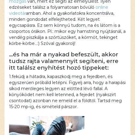
mozgás
van, mert ez segíti az elmélyülést. Ilyen
edzéseket találsz a folyamatosan bővülő
online
videotár
amban. Ahol a gyakorlatokra koncentrálva,
minden gondodat elfelejtheted. Két legyet
egycsapásra. Ez sem könnyű tudom, na és látom is a
csoportos órákon. Pl.: mikor egy hamstring nyújtásnál, a
vendég piszkálja a szőrtüszőket, a körmöt, tekinget
körbe-körbe…:) Szóval gyakorolj!
…és ha már a nyakad befeszült, akkor
tudsz rajta valamennyit segíteni, erre
itt találsz enyhítést hozó tippeket:
1.feküdj a hátadra, kapaszkodj meg a fejedben, és
egyszerűen próbáld letépni. Figyelj arra, hogy a harapási
síkod merőleges legyen az előtted lévő fallal. A
könyöködet nem kell letenned, a fejedet (nyakszirt
csontodat) azonban ne emeld el a földtől. Tartsd meg
15-20 mp-ig, és ismételd párszor.