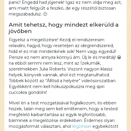
panic! Engedd had jöjjenek! Igaz ez nem oldja meg azt,
ami miatt felgyűlt a feszkó, de egy részétől biztosan
megszabadulsz. 🙂
Amit tehetsz, hogy mindezt elkerüld a
jövőben
Figyelsz a megelőzésre! Kezdj el rendszeresen
relaxálni, hagyd, hogy reseteljen az idegrendszered,
hidd el ez már mindenkinek sok! Nem vagy egyedül!
Persze ez nem annyira könnyű ám. Ülj le és meditálj! 😀
na ebből semmi nem lesz, mint az Ízek,imák,
szerelmekben Julia Roberts. Viszont nagyon klassz
helyek, könyvek vannak, ahol ezt megtanulhatod.
Többek között az “Állítsd a helyére” videósorozatban.
Egyébként nem kell hókuszpókuszra meg spiri
cuccokra gondolni!
Mivel én a test mozgatásával foglalkozom, és ebben
hiszek, talán meg sem kell említenem, hogy a tested
megfelelő karbantartása az egyik legfontosabb,
bárminek a megelőzése érdekében. Érdemes olyan
mozgásformát választani, ahol
légzéssel
egybekötött