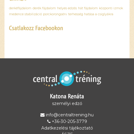
derkéfájdalom
derék fájdalom
helyes edzés
hát fájdalom
központi izmok
medence stabilizáció
porckorongsérv
terhesség hatása a csiglyákra
Csatlakozz Facebookon
Ez a
tartalom
blokkolva
van, amíg
el nem
fogadod a
szükséges
sütiket.
Katona Renáta
Elfogadom
és
személyi edző
betöltöm
info@centraltrening.hu
+36-30-205-3779
Adatkezelési tájékoztató