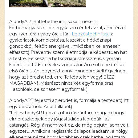
A bodyART-ról lehetne írni, sokat mesélni,
körbemagyarázni, de egyik sem ér fel azzal, amit érzel
egy ilyen órán vagy óra után.
Légzéstechnikája
a
gyakorlatok komplexitása, kiszakít a hétköznapi
gondokból, feltölt energiával, miközben kellemesen
elfáraszt:) Preventív szemléletmódja, elképesztően hat
a testre. Felkészít a hétköznapi stresszre is. Gyorsan
kiderül, Te tudsz e vele azonosulni. Ám soha ne ítélj az
első órád után, egyrészt annyi mindenre kell figyelned,
hogy azt érezheted, erre Te képtelen vagy! BÍZZ
MAGADBAN! Másrészt nincs két egyforma óra:)
Hasonlóak, de sohasem egyformák:)
A bodyART fejleszti az erődet is, formálja a testedet:) Itt
egy beszámoló Andi tollából:)
“Fél év bodyART edzés után rászántam magam hogy
elmerészkedjek egy jógastúdióba kipróbálni az
astangát. Régi álmom volt ez, de még bejutni sem volt
egyszerű. Amikor a regisztrációs lapot leadtam, a hölgy
elképedve nézte hogy korábban csak hatha jógáztam