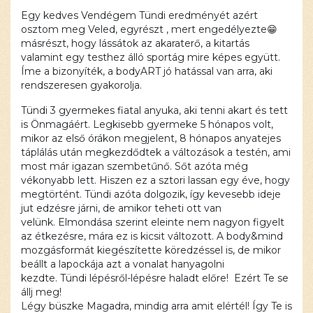
Ez a
Egy kedves Vendégem Tündi eredményét azért
tartalom
osztom meg Veled, egyrészt , mert engedélyezte
😁
blokkolva
másrészt, hogy lássátok az akaraterő, a kitartás
van, amíg
valamint egy testhez álló sportág mire képes együtt.
el nem
Íme a bizonyíték, a bodyART jó hatással van arra, aki
fogadod a
rendszeresen gyakorolja.
szükséges
sütiket.
Tündi 3 gyermekes fiatal anyuka, aki tenni akart és tett
is Önmagáért. Legkisebb gyermeke 5 hónapos volt,
Elfogadom
mikor az első órákon megjelent, 8 hónapos anyatejes
és
betöltöm
táplálás után megkezdődtek a változások
a testén, ami
most már igazan szembetűnő. Sőt azóta még
vékonyabb lett. Hiszen ez a sztori lassan egy éve, hogy
megtörtént. Tündi azóta dolgozik, így kevesebb ideje
jut edzésre járni, de amikor teheti ott van
velünk.
Elmondása szerint eleinte nem nagyon figyelt
az étkezésre, mára ez is kicsit változott. A body&mind
mozgásformát kiegészítette köredzéssel is, de mikor
beállt a lapockája azt a vonalat hanyagolni
kezdte. Tündi lépésről-lépésre haladt előre! Ezért Te se
állj meg!
Légy büszke Magadra, mindig arra amit elértél! Így Te is