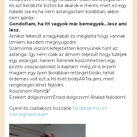
és azt kérdezte biztos be akarok-e menni, mert ez egy
haladó óra és ha nem astangáztam korábban, akkor
nem ajánlja.
Gondoltam, ha itt vagyok már bemegyek…lesz ami
lesz.
Amikor lekerült a nagykabát és meglátta hogy vannak
izmaim, kezdett megnyugodni.
Számomra viszont kifejezetten könnyűnek tűnt az
astanga. Így nem csak az álmom teljesült hogy túléljek
egy astangát, hanem Reninek köszönhetően egy
pozitív visszacsatolást is kaptam: még jól is érzem
magam egy ilyen (korábban rettegett)órán, tehát
érdemes volt ezt a fél évet bodyARTra járni, mert
rengeteget lehet fejlődni.
Köszönöm Reni!
😘
”
Ezekért dolgoznom!Érted dolgozom! Általad fejlődöm!
Gyere és csatlakozz hozzánk
Törökbálinton és
Herceghalomban!