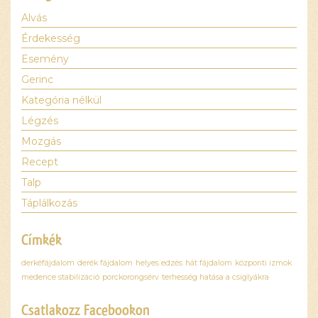
Alvás
Érdekesség
Esemény
Gerinc
Kategória nélkül
Légzés
Mozgás
Recept
Talp
Táplálkozás
Címkék
derkéfájdalom
derék fájdalom
helyes edzés
hát fájdalom
központi izmok
medence stabilizáció
porckorongsérv
terhesség hatása a csiglyákra
Csatlakozz Facebookon