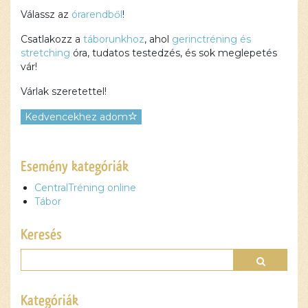
Válassz az
órarendből
!
Csatlakozz a
táborunkhoz
, ahol
gerinctréning és
stretching
óra, tudatos testedzés, és sok meglepetés
vár!
Várlak szeretettel!
Kedvencekhez adom
Ez a
Esemény kategóriák
tartalom
CentralTréning online
blokkolva
Tábor
van, amíg
el nem
Keresés
fogadod a
szükséges
sütiket.
Elfogadom
és
Kategóriák
betöltöm