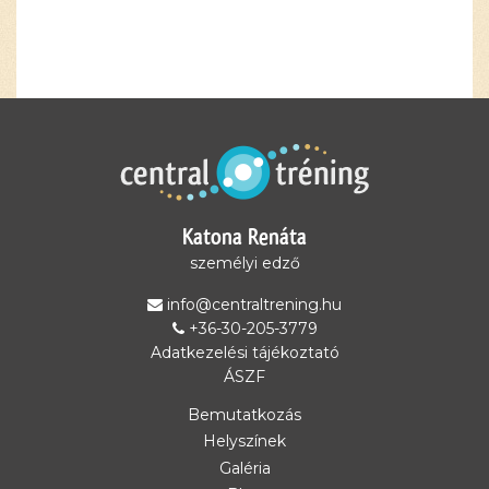
Ez a
tartalom
blokkolva
van, amíg
el nem
fogadod a
szükséges
sütiket.
Katona Renáta
Elfogadom
és
személyi edző
betöltöm
info@centraltrening.hu
+36-30-205-3779
Adatkezelési tájékoztató
ÁSZF
Bemutatkozás
Helyszínek
Galéria