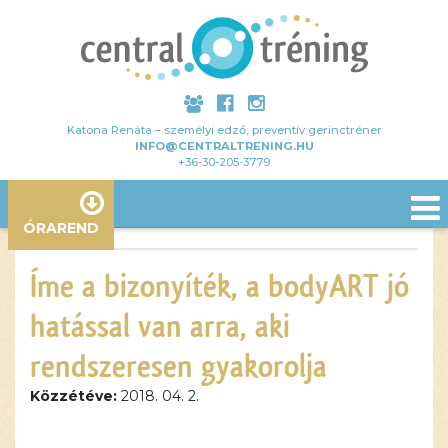
Katona Renáta – személyi edző, preventív gerinctréner
INFO@CENTRALTRENING.HU
+36-30-205-3779
ÓRAREND
Íme a bizonyíték, a bodyART jó
hatással van arra, aki
rendszeresen gyakorolja
Közzétéve:
2018. 04. 2.