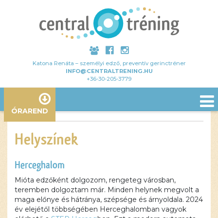
Katona Renáta – személyi edző, preventív gerinctréner
INFO@CENTRALTRENING.HU
+36-30-205-3779
ÓRAREND
Helyszínek
Herceghalom
Mióta edzőként dolgozom, rengeteg városban,
teremben dolgoztam már. Minden helynek megvolt a
maga előnye és hátránya, szépsége és árnyoldala. 2024
év elejétől többségében Herceghalomban vagyok