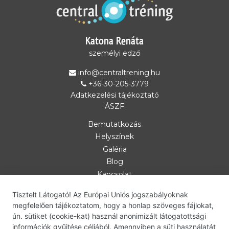
fogadod a
szükséges
sütiket.
Katona Renáta
Elfogadom
és
személyi edző
betöltöm
info@centraltrening.hu
+36-30-205-3779
Adatkezelési tájékoztató
ÁSZF
Bemutatkozás
Helyszínek
Galéria
Blog
Kapcsolat
Személyi edzés
Tisztelt Látogató! Az Európai Uniós jogszabályoknak
Csoportos óra
megfelelően tájékoztatom, hogy a honlap szöveges fájlokat,
bodyART
ún. sütiket (cookie-kat) használ anonimizált látogatottsági
információk gyűjtése céljából. Amennyiben a süti használatát
deepWORK