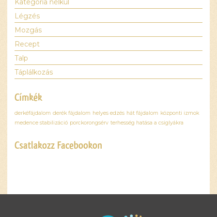
Kategória nélkül
Légzés
Mozgás
Recept
Talp
Táplálkozás
Címkék
derkéfájdalom
derék fájdalom
helyes edzés
hát fájdalom
központi izmok
medence stabilizáció
porckorongsérv
terhesség hatása a csiglyákra
Csatlakozz Facebookon
Ez a
tartalom
blokkolva
van, amíg
el nem