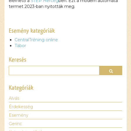
elérhető a
STEP Herceg
ben. Ezt a modern automata
termet 2023-ban nyitották meg.
Esemény kategóriák
CentralTréning online
Tábor
Keresés
Kategóriák
Alvás
Érdekesség
Esemény
Gerinc