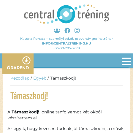
Katona Renáta – személyi edző, preventív gerinctréner
INFO@CENTRALTRENING.HU
+36-30-205-3779
ÓRAREND
Kezdőlap
/
Egyéb
/ Támaszkodj!
Támaszkodj!
A
Támaszkodj!
online tanfolyamot két okból
készítettem el.
Az egyik, hogy kevesen tudnak jól támaszkodni, a másik,