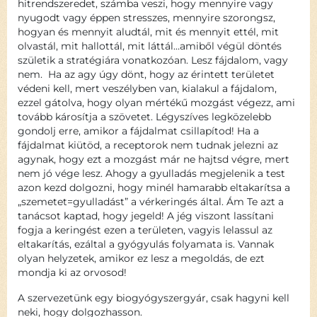
hitrendszeredet, számba veszi, hogy mennyire vagy
nyugodt vagy éppen stresszes, mennyire szorongsz,
hogyan és mennyit aludtál, mit és mennyit ettél, mit
olvastál, mit hallottál, mit láttál…amiből végül döntés
születik a stratégiára vonatkozóan. Lesz fájdalom, vagy
nem. Ha az agy úgy dönt, hogy az érintett területet
védeni kell, mert veszélyben van, kialakul a fájdalom,
ezzel gátolva, hogy olyan mértékű mozgást végezz, ami
tovább károsítja a szövetet. Légyszíves legközelebb
gondolj erre, amikor a fájdalmat csillapítod! Ha a
fájdalmat kiütöd, a receptorok nem tudnak jelezni az
agynak, hogy ezt a mozgást már ne hajtsd végre, mert
nem jó vége lesz. Ahogy a gyulladás megjelenik a test
azon kezd dolgozni, hogy minél hamarabb eltakarítsa a
„szemetet=gyulladást” a vérkeringés által. Ám Te azt a
tanácsot kaptad, hogy jegeld! A jég viszont lassítani
fogja a keringést ezen a területen, vagyis lelassul az
eltakarítás, ezáltal a gyógyulás folyamata is. Vannak
olyan helyzetek, amikor ez lesz a megoldás, de ezt
mondja ki az orvosod!
A szervezetünk egy biogyógyszergyár, csak hagyni kell
neki, hogy dolgozhasson.