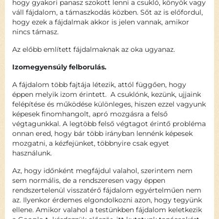
hogy gyakori panasz szokott lenni a csukló, könyök vagy
váll fájdalom, a támaszkodás közben. Sőt az is előfordul,
hogy ezek a fájdalmak akkor is jelen vannak, amikor
nincs támasz.
Az előbb említett fájdalmaknak az oka ugyanaz.
Izomegyensúly felborulás.
A fájdalom több fajtája létezik, attól függően, hogy
éppen melyik izom érintett. A csuklónk, kezünk, ujjaink
felépítése és működése különleges, hiszen ezzel vagyunk
képesek finomhangolt, apró mozgásra a felső
végtagunkkal. A legtöbb felső végtagot érintő probléma
onnan ered, hogy bár több irányban lennénk képesek
mozgatni, a kézfejünket, többnyire csak egyet
használunk.
Az, hogy időnként megfájdul valahol, szerintem nem
sem normális, de a rendszeresen vagy éppen
rendszertelenül visszatérő fájdalom egyértelműen nem
az. Ilyenkor érdemes elgondolkozni azon, hogy tegyünk
ellene. Amikor valahol a testünkben fájdalom keletkezik