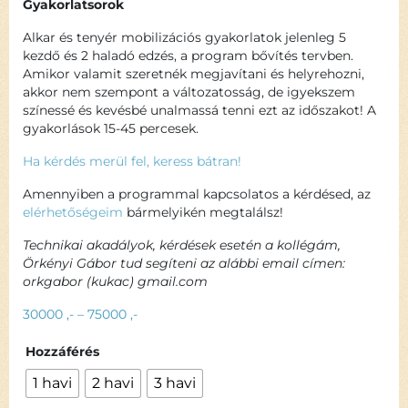
Gyakorlatsorok
Alkar és tenyér mobilizációs gyakorlatok jelenleg 5
kezdő és 2 haladó edzés, a program bővítés tervben.
Amikor valamit szeretnék megjavítani és helyrehozni,
akkor nem szempont a változatosság, de igyekszem
színessé és kevésbé unalmassá tenni ezt az időszakot! A
gyakorlások 15-45 percesek.
Ha kérdés merül fel, keress bátran!
Amennyiben a programmal kapcsolatos a kérdésed, az
elérhetőségeim
bármelyikén megtalálsz!
Technikai akadályok, kérdések esetén a kollégám,
Örkényi Gábor tud segíteni az alábbi email címen:
orkgabor (kukac) gmail.com
30000
,-
–
75000
,-
Hozzáférés
1 havi
2 havi
3 havi