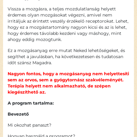
Vissza a mozgásra, a teljes mozdulatlanság helyett
érdemes olyan mozgásokat végezni, amivel nem
irritáljuk az érintett veszély érzékelő receptorokat. Lehet,
hogy ez a mozgástartomány nagyon kicsi és az is lehet,
hogy érdemes távolabb kezdeni vagy máshogy, mint
ahogy eddig mozogtunk.
Ez a mozgásanyag erre mutat Neked lehetőségeket, és
segíthet a javulásban, ha következetesen és tudatosan
időt szánsz Magadra.
Nagyon fontos, hogy a mozgásanyag nem helyettesíti
sem az orvos, sem a gyógytornász szakvéleményét.
Terápia helyett nem alkalmazható, de szépen
kiegészíthető az.
A program tartalma:
Bevezető
Mi okozhat panaszt?
Hogyan használd a programot?