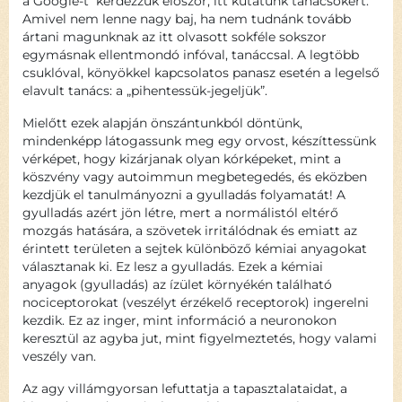
a Google-t kérdezzük először, itt kutatunk tanácsokért.
Amivel nem lenne nagy baj, ha nem tudnánk tovább
ártani magunknak az itt olvasott sokféle sokszor
egymásnak ellentmondó infóval, tanáccsal. A legtöbb
csuklóval, könyökkel kapcsolatos panasz esetén a legelső
elavult tanács: a „pihentessük-jegeljük”.
Mielőtt ezek alapján önszántunkból döntünk,
mindenképp látogassunk meg egy orvost, készíttessünk
vérképet, hogy kizárjanak olyan kórképeket, mint a
köszvény vagy autoimmun megbetegedés, és eközben
kezdjük el tanulmányozni a gyulladás folyamatát! A
gyulladás azért jön létre, mert a normálistól eltérő
mozgás hatására, a szövetek irritálódnak és emiatt az
érintett területen a sejtek különböző kémiai anyagokat
választanak ki. Ez lesz a gyulladás. Ezek a kémiai
anyagok (gyulladás) az ízület környékén található
nociceptorokat (veszélyt érzékelő receptorok) ingerelni
kezdik. Ez az inger, mint információ a neuronokon
keresztül az agyba jut, mint figyelmeztetés, hogy valami
veszély van.
Az agy villámgyorsan lefuttatja a tapasztalataidat, a