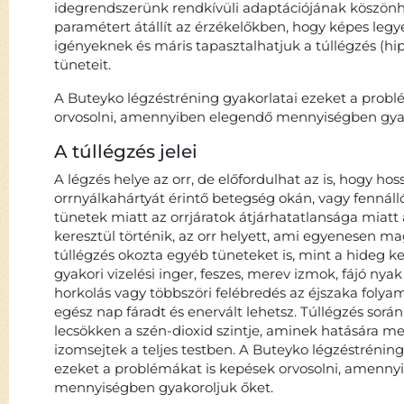
idegrendszerünk rendkívüli adaptációjának köszön
paramétert átállít az érzékelőkben, hogy képes legy
igényeknek és máris tapasztalhatjuk a túllégzés (hip
tüneteit.
A Buteyko légzéstréning gyakorlatai ezeket a probl
orvosolni, amennyiben elegendő mennyiségben gyak
A túllégzés jelei
A légzés helye az orr, de előfordulhat az is, hogy hos
orrnyálkahártyát érintő betegség okán, vagy fennálló
tünetek miatt az orrjáratok átjárhatatlansága miatt 
keresztül történik, az orr helyett, ami egyenesen m
túllégzés okozta egyéb tüneteket is, mint a hideg k
gyakori vizelési inger, feszes, merev izmok, fájó nya
horkolás vagy többszöri felébredés az éjszaka folya
egész nap fáradt és enervált lehetsz. Túllégzés sorá
lecsökken a szén-dioxid szintje, aminek hatására m
izomsejtek a teljes testben. A Buteyko légzéstréning
ezeket a problémákat is kepések orvosolni, amenn
mennyiségben gyakoroljuk őket.