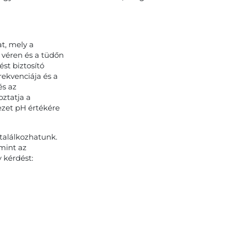
t, mely a
a véren és a tüdőn
ést biztosító
rekvenciája és a
és az
oztatja a
ezet pH értékére
találkozhatunk.
amint az
 kérdést: