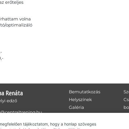
az erőteljes
 írhattam volna
ító/optimalizáló
-
,-
na Renáta
Bemutatkozás
Sz
Helyszínek
Cs
lyi edző
Galéria
b
o@centraltrening.hu
Blog
d
-30-205-3779
Kapcsolat
bo
 megfelelően tájékoztatom, hogy a honlap szöveges
zelési tájékoztató
d