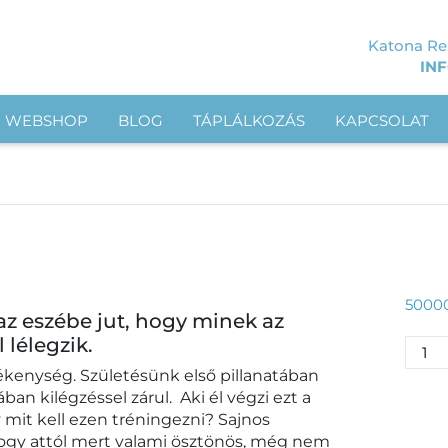
Katona Ren
IN
WEBSHOP
BLOG
TÁPLÁLKOZÁS
KAPCSOLAT
5000
az eszébe jut, hogy minek az
 lélegzik.
ékenység. Születésünk első pillanatában
ban kilégzéssel zárul. Aki él végzi ezt a
 mit kell ezen tréningezni? Sajnos
hogy attól mert valami ösztönös, még nem