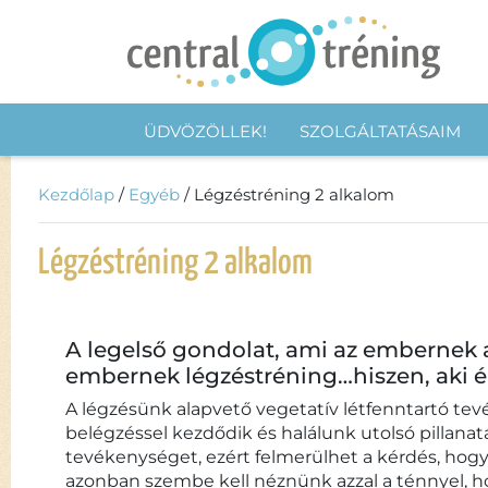
ÜDVÖZÖLLEK!
SZOLGÁLTATÁSAIM
Kezdőlap
/
Egyéb
/ Légzéstréning 2 alkalom
Légzéstréning 2 alkalom
A legelső gondolat, ami az embernek 
embernek légzéstréning…hiszen, aki él
A légzésünk alapvető vegetatív létfenntartó tev
belégzéssel kezdődik és halálunk utolsó pillanatá
tevékenységet, ezért felmerülhet a kérdés, hogy
azonban szembe kell néznünk azzal a ténnyel, 