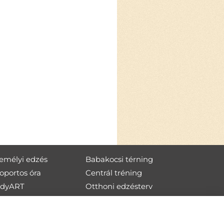
emélyi edzés
Babakocsi térning
oportos óra
Centrál tréning
odyART
Otthoni edzésterv
eepWORK
dyART-
eepWORK