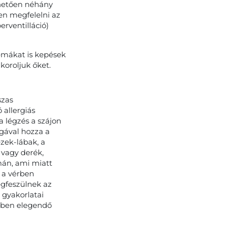
hetően néhány
en megfelelni az
erventilláció)
émákat is kepések
oroljuk őket.
szas
 allergiás
a légzés a szájon
agával hozza a
ezek-lábak, a
k vagy derék,
mán, ami miatt
n a vérben
egfeszülnek az
 gyakorlatai
yiben elegendő