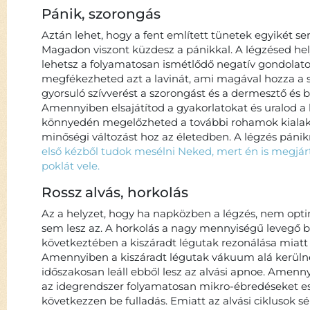
Pánik, szorongás
Aztán lehet, hogy a fent említett tünetek egyikét s
Magadon viszont küzdesz a pánikkal. A légzésed hely
lehetsz a folyamatosan ismétlődő negatív gondolato
megfékezheted azt a lavinát, ami magával hozza a s
gyorsuló szívverést a szorongást és a dermesztő és b
Amennyiben elsajátítod a gyakorlatokat és uralod a
könnyedén megelőzheted a további rohamok kialaku
minőségi változást hoz az életedben. A légzés pánik
első kézből tudok mesélni Neked, mert én is megjá
poklát vele.
Rossz alvás, horkolás
Az a helyzet, hogy ha napközben a légzés, nem optimá
sem lesz az. A horkolás a nagy mennyiségű levegő
következtében a kiszáradt légutak rezonálása miatt
Amennyiben a kiszáradt légutak vákuum alá kerüln
időszakosan leáll ebből lesz az alvási apnoe. Amenn
az idegrendszer folyamatosan mikro-ébredéseket es
következzen be fulladás. Emiatt az alvási ciklusok s