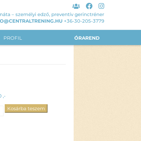
áta – személyi edző, preventív gerinctréner
FO@CENTRALTRENING.HU
+36-30-205-3779
PROFIL
ÓRAREND
0
,-
Kosárba teszem