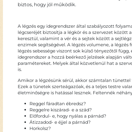
biztos, hogy jól működik.
A légzés egy idegrendszer által szabályozott folyama
légcseréjét biztosítja a légkör és a szervezet között 
keresztül, valamint a vér és a sejtek között a sejtlégz
enzimek segítségével. A légzés volumene, a légzés f
légzés sebessége viszont sok külső tényezőtől függ, 
idegrendszer a hozzá beérkező jelzések alapján vált
paramétereket. Melyek által közvetlenül hat a szerv
is.
Amikor a légzésünk sérül, akkor számtalan tünettel 
Ezek a tünetek szerteágazóak, és a teljes testre val
életminőségre is hatással lesznek. Feltennék néhány
Reggel fáradtan ébredsz?
Reggelre kiszárad- e a szád?
Előfordul- e, hogy nyálas a párnád?
Átizzadod- e éjjel a párnád?
Horkolsz?