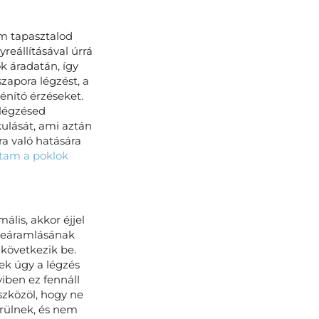
em tapasztalod
reállításával úrrá
k áradatán, így
zapora légzést, a
énító érzéseket.
 légzésed
lását, ami aztán
ra való hatására
rtam a poklok
lis, akkor éjjel
 beáramlásának
 következik be.
ek úgy a légzés
yiben ez fennáll
zközöl, hogy ne
érülnek, és nem