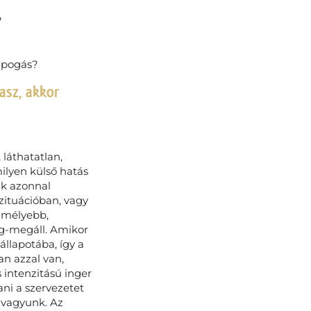
?
zipogás?
asz, akkor
láthatatlan,
milyen külső hatás
nk azonnal
zituációban, vagy
 mélyebb,
eg-megáll. Amikor
állapotába, így a
n azzal van,
 intenzitású inger
ani a szervezetet
 vagyunk. Az