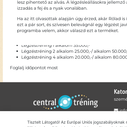
lesz pihentető az alvás. A légzésleállásokra jellemző 
izzadás a fej és a nyak vonalában.
Ha az itt olvasottak alapján úgy érzed, akár Rólad is
ezt a pár sort, és szívesen belevágnál egy légzést jav
programba velem, akkor válaszd ezt a terméket.
Légzéstréning 1 alkalom 35.000,-
Légzéstréning 2 alkalom 25.000,-/ alkalom 50.000,
Légzéstréning 4 alkalom 20.000,-/ alkalom 80.000
Foglalj időpontot most
Kato
szemé
inf
+36
Tisztelt Látogató! Az Európai Uniós jogszabályoknak
Adatke