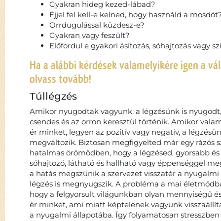
Gyakran hideg kezed-lábad?
Éjjel fel kell-e kelned, hogy használd a mosdót
Orrdugulással küzdesz-e?
Gyakran vagy feszült?
Előfordul e gyakori ásítozás, sóhajtozás vagy s
Ha a alábbi kérdések valamelyikére igen a vál
olvass tovább!
Túllégzés
Amikor nyugodtak vagyunk, a légzésünk is nyugodt, 
csendes és az orron keresztül történik. Amikor vala
ér minket, legyen az pozitív vagy negatív, a légzésü
megváltozik. Biztosan megfigyelted már egy rázós s
hatalmas örömödben, hogy a légzésed, gyorsabb és
sóhajtozó, látható és hallható vagy éppenséggel m
a hatás megszűnik a szervezet visszatér a nyugalmi 
légzés is megnyugszik. A probléma a mai életmódba
hogy a felgyorsult világunkban olyan mennyiségű és
ér minket, ami miatt képtelenek vagyunk visszaállít
a nyugalmi állapotába. Így folyamatosan stresszben