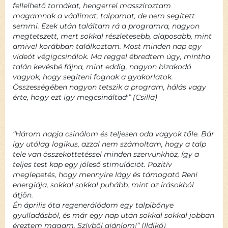
fellelhető tornákat, hengerrel masszíroztam
magamnak a vádlimat, talpamat, de nem segített
semmi. Ezek után találtam rá a programra, nagyon
megtetszett, mert sokkal részletesebb, alaposabb, mint
amivel korábban találkoztam. Most minden nap egy
videót végigcsinálok. Ma reggel ébredtem úgy, mintha
talán kevésbé fájna, mint eddig, nagyon bizakodó
vagyok, hogy segíteni fognak a gyakorlatok.
Összességében nagyon tetszik a program, hálás vagy
érte, hogy ezt így megcsináltad'” (Csilla)
“Három napja csinálom és teljesen oda vagyok tőle. Bár
így utólag logikus, azzal nem számoltam, hogy a talp
tele van összeköttetéssel minden szervünkhöz, így a
teljes test kap egy jóleső stimulációt. Pozitív
meglepetés, hogy mennyire lágy és támogató Reni
energiája, sokkal sokkal puhább, mint az írásokból
átjön.
Én április óta regenerálódom egy talpibőnye
gyulladásból, és már egy nap után sokkal sokkal jobban
éreztem magam. Szívből ajánlom!” (Ildikó)