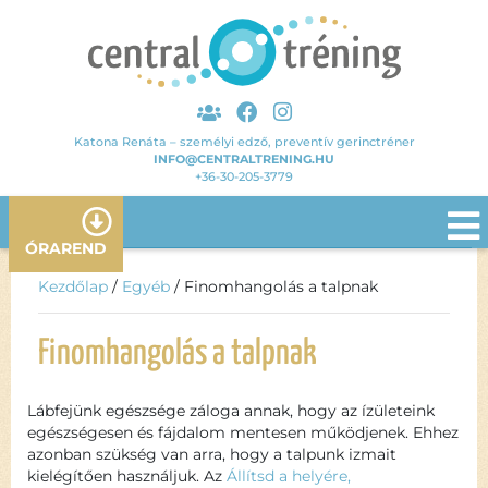
Katona Renáta – személyi edző, preventív gerinctréner
INFO@CENTRALTRENING.HU
+36-30-205-3779
ÓRAREND
Kezdőlap
/
Egyéb
/ Finomhangolás a talpnak
Finomhangolás a talpnak
Lábfejünk egészsége záloga annak, hogy az ízületeink
egészségesen és fájdalom mentesen működjenek. Ehhez
azonban szükség van arra, hogy a talpunk izmait
kielégítően használjuk. Az
Állítsd a helyére,