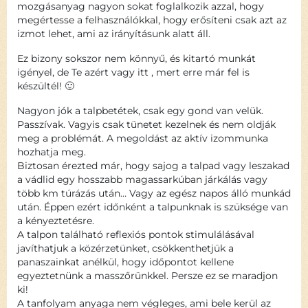
mozgásanyag nagyon sokat foglalkozik azzal, hogy
megértesse a felhasználókkal, hogy erősíteni csak azt az
izmot lehet, ami az irányításunk alatt áll.
Ez bizony sokszor nem könnyű, és kitartó munkát
igényel, de Te azért vagy itt , mert erre már fel is
készültél! 🙂
Nagyon jók a talpbetétek, csak egy gond van velük.
Passzívak. Vagyis csak tünetet kezelnek és nem oldják
meg a problémát. A megoldást az aktív izommunka
hozhatja meg.
Biztosan érezted már, hogy sajog a talpad vagy leszakad
a vádlid egy hosszabb magassarkúban járkálás vagy
több km túrázás után… Vagy az egész napos álló munkád
után. Éppen ezért időnként a talpunknak is szüksége van
a kényeztetésre.
A talpon található reflexiós pontok stimulálásával
javíthatjuk a közérzetünket, csökkenthetjük a
panaszainkat anélkül, hogy időpontot kellene
egyeztetnünk a masszőrünkkel. Persze ez se maradjon
ki!
A tanfolyam anyaga nem végleges, ami bele kerül az