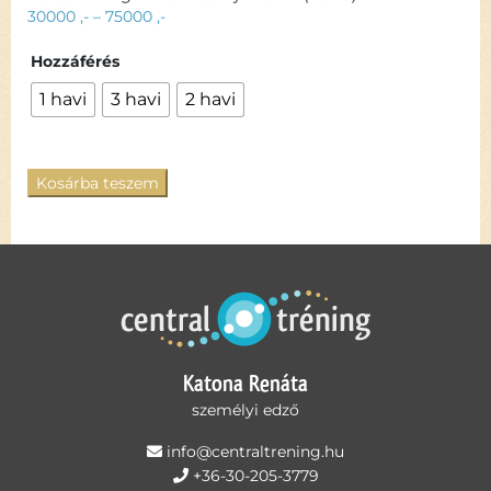
30000
,-
–
75000
,-
Hozzáférés
1 havi
3 havi
2 havi
Kosárba teszem
Katona Renáta
személyi edző
info@centraltrening.hu
+36-30-205-3779