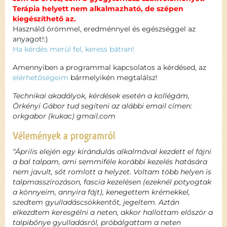
Terápia helyett nem alkalmazható, de szépen
kiegészíthető az.
Használd örömmel, eredménnyel és egészséggel az
anyagot!:)
Ha kérdés merül fel, keress bátran!
Amennyiben a programmal kapcsolatos a kérdésed, az
elérhetőségeim
bármelyikén megtalálsz!
Technikai akadályok, kérdések esetén a kollégám,
Örkényi Gábor tud segíteni az alábbi email címen:
orkgabor (kukac) gmail.com
Vélemények a programról
“Április elején egy kirándulás alkalmával kezdett el fájni
a bal talpam, ami semmiféle korábbi kezelés hatására
nem javult, sőt romlott a helyzet. Voltam több helyen is
talpmasszírozáson, fascia kezelésen (ezeknél potyogtak
a könnyeim, annyira fájt), kenegettem krémekkel,
szedtem gyulladáscsökkentőt, jegeltem. Aztán
elkezdtem keresgélni a neten, akkor hallottam először a
talpibőnye gyulladásról, próbálgattam a neten