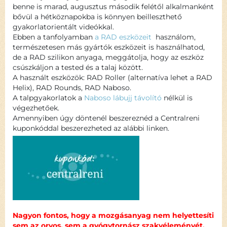
benne is marad, augusztus második felétől alkalmanként
bővül a hétköznapokba is könnyen beilleszthető
gyakorlatorientált videókkal.
Ebben a tanfolyamban
a RAD eszközeit
használom,
természetesen más gyártók eszközeit is használhatod,
de a RAD szilikon anyaga, meggátolja, hogy az eszköz
csúszkáljon a tested és a talaj között.
A használt eszközök: RAD Roller (alternatíva lehet a RAD
Helix), RAD Rounds, RAD Naboso.
A talpgyakorlatok a
Naboso lábujj távolító
nélkül is
végezhetőek.
Amennyiben úgy döntenél beszereznéd a Centralreni
kuponkóddal beszerezheted az alábbi linken.
Nagyon fontos, hogy a mozgásanyag nem helyettesíti
sem az orvos, sem a gyógytornász szakvéleményét.