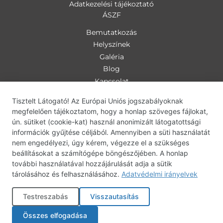
Adatkezelési tájékoztató
ÁSZF
Bemutatkozás
Helyszínek
Galéria
Blog
Kapcsolat
Személyi edzés
Tisztelt Látogató! Az Európai Uniós jogszabályoknak
Csoportos óra
megfelelően tájékoztatom, hogy a honlap szöveges fájlokat,
bodyART
ún. sütiket (cookie-kat) használ anonimizált látogatottsági
információk gyűjtése céljából. Amennyiben a süti használatát
deepWORK
nem engedélyezi, úgy kérem, végezze el a szükséges
bodyART-deepWORK
beállításokat a számítógépe böngészőjében. A honlap
Babakocsi térning
további használatával hozzájárulását adja a sütik
Centrál tréning
tárolásához és felhasználásához.
Adatvédelmi irányelvek
Otthoni edzésterv
Testreszabás
Visszautasítás
Copyright
2026 Central tréning. Minden jog fenntartva |
Összes elfogadása